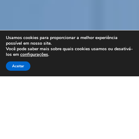
Usamos cookies para proporcionar a melhor experiência
possível em nosso site.
Você pode saber mais sobre quais cookies usamos ou desativá-
los em
configurações
.
Aceitar
A prestação de serviços associados aos
produtos oferecidos, os quais formam a solução
integrada que entregamos aos clientes tem ao
longo dos anos sua relevância numa crescente
exponencial.
A prestação de serviços está no cotidiano de
nossas vidas, desde que saímos de casa para ir