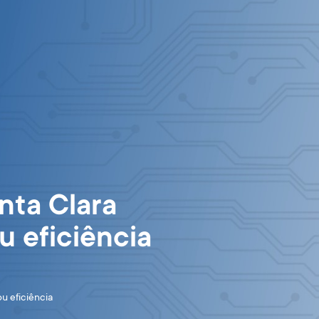
Sea
tícias
Loja
Sobre
Suporte e serviços
for:
Contato
nta Clara
u eficiência
u eficiência