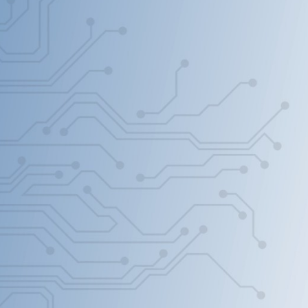
Search Button
rch
Grupo Digicon