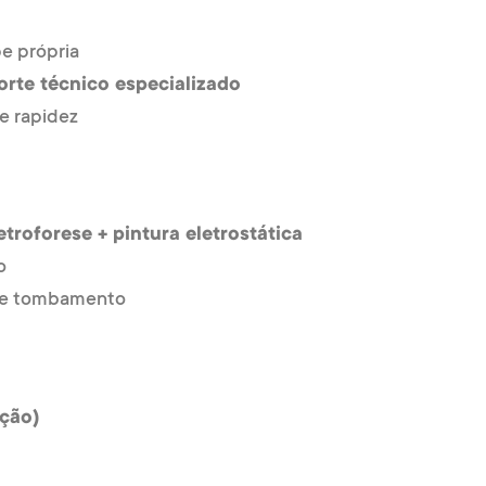
e própria
orte técnico especializado
e rapidez
etroforese + pintura eletrostática
o
o de tombamento
ação)