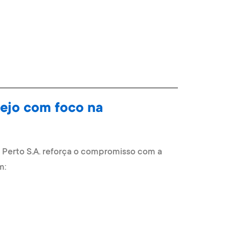
rejo com foco na
a Perto S.A. reforça o compromisso com a
m: