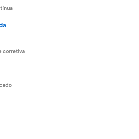
tínua
da
 corretiva
rcado